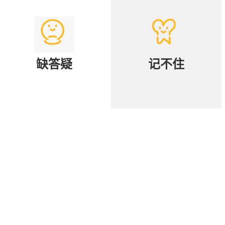
缺答疑
记不住