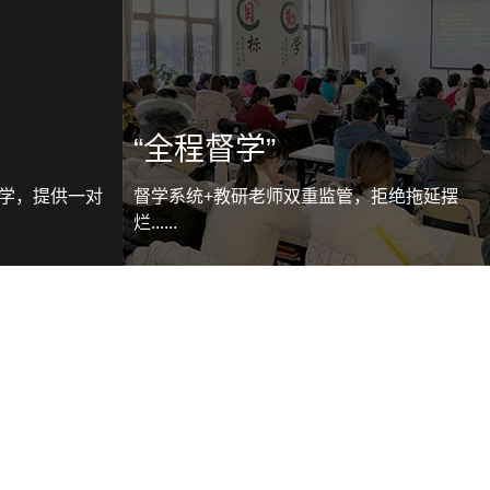
“全程督学”
伴学，提供一对
督学系统+教研老师双重监管，拒绝拖延摆
烂......