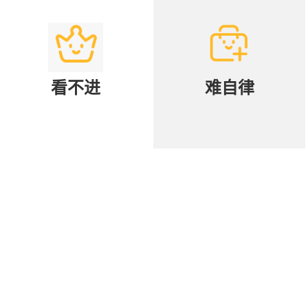
看不进
难自律