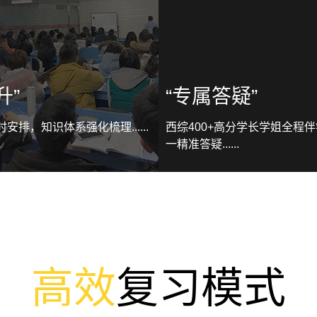
升”
“专属答疑”
安排，知识体系强化梳理......
西综400+高分学长学姐全程
一精准答疑......
高效
复习模式